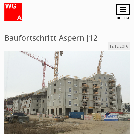
Toggl
navig
DE
EN
Baufortschritt Aspern J12
12.12.2016