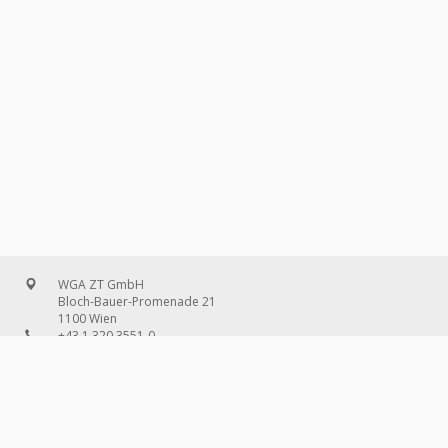
WGA ZT GmbH
Bloch-Bauer-Promenade 21
1100 Wien
+43 1 320 3551-0
office@wg-a.com
WGA Deutschland GmbH
Wilhelmine-Gemberg-Weg 6, Aufgang D
10179 Berlin
+49 30 240 08 97-0