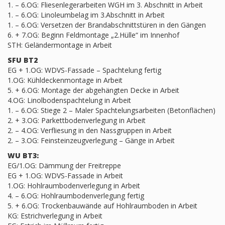
1. – 6.OG: Fliesenlegerarbeiten WGH im 3. Abschnitt in Arbeit
1. – 6.OG: Linoleumbelag im 3.Abschnitt in Arbeit
1. – 6.OG: Versetzen der Brandabschnittstüren in den Gängen
6. + 7.OG: Beginn Feldmontage „2.Hülle“ im Innenhof
STH: Geländermontage in Arbeit
SFU BT2
EG + 1.OG: WDVS-Fassade – Spachtelung fertig
1.OG: Kühldeckenmontage in Arbeit
5. + 6.OG: Montage der abgehängten Decke in Arbeit
4.OG: Linolbodenspachtelung in Arbeit
1. – 6.OG: Stiege 2 – Maler Spachtelungsarbeiten (Betonflächen)
2. + 3.OG: Parkettbodenverlegung in Arbeit
2. – 4.OG: Verfliesung in den Nassgruppen in Arbeit
2. – 3.OG: Feinsteinzeugverlegung – Gänge in Arbeit
WU BT3:
EG/1.OG: Dämmung der Freitreppe
EG + 1.OG: WDVS-Fassade in Arbeit
1.OG: Hohlraumbodenverlegung in Arbeit
4. – 6.OG: Hohlraumbodenverlegung fertig
5. + 6.OG: Trockenbauwände auf Hohlraumboden in Arbeit
KG: Estrichverlegung in Arbeit