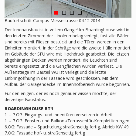
Baufortschritt Campus Messestrasse 04.12.2014
Der Innenausbau ist in vollem Gange! Im Boardinghouse wird in
den letzten Zimmern der Linoleumbelag verlegt, fast alle Bäder
sind bereits mit Fliesen bestückt und die Türen werden in den
Einheiten montiert. In der Schräge wird die zweite Hülle montiert.
Im Gebäude der SFU wird mit Hochdruck gearbeitet. Die letzten
abgehängten Decken werden montiert, die Leuchten sind
bereits eingesetzt und die Gangflächen wurden verfliest. Die
Außenstiege im Bauteil WU ist verlegt und die letzte
Einbringöffnung in der Fassade wird geschlossen. Mit dem
Aufbau der Garagendecke im Innenhofbereich wurde begonnen.
Für denjenigen, der es noch genauer wissen möchte, der
derzeitige Baustatus:
BOARDINGHOUSE BT1
1. – 7.OG: Eingangs- und Innentüren versetzen in Arbeit
1. – 7.OG: Fenster- und Balkon-/Terrassentür-Komplettierungen
6.OG: Fassade – Spachtelung straßenseitig fertig, Abrieb KW 49
7.OG: Fassade hof- u. straßenseitig fertig