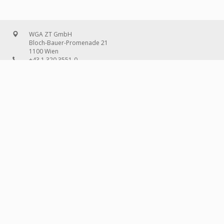
WGA ZT GmbH
Bloch-Bauer-Promenade 21
1100 Wien
+43 1 320 3551-0
office@wg-a.com
WGA Deutschland GmbH
Wilhelmine-Gemberg-Weg 6, Aufgang D
10179 Berlin
+49 30 240 08 97-0
deutschland@wg-a.com
WGA Deutschland GmbH
Hanauer Landstraße 136A/101
60314 Frankfurt am Main
+49 69 580 02 69-0
deutschland@wg-a.com
IMPRESSUM
© 2026 WGA ZT
GMBH