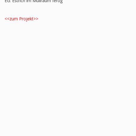
EG: Estrich im Müllraum fertig
<<zum Projekt>>