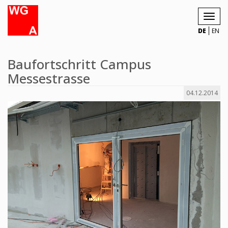
Toggl
navig
DE
EN
Baufortschritt Campus
Messestrasse
04.12.2014