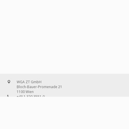
WGA ZT GmbH
Bloch-Bauer-Promenade 21
1100 Wien
+43 1 320 3551-0
office@wg-a.com
WGA Deutschland GmbH
Wilhelmine-Gemberg-Weg 6, Aufgang D
10179 Berlin
+49 30 240 08 97-0