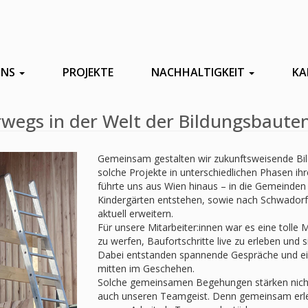
UNS
PROJEKTE
NACHHALTIGKEIT
KA
wegs in der Welt der Bildungsbaute
Gemeinsam gestalten wir zukunftsweisende Bildu
solche Projekte in unterschiedlichen Phasen ih
führte uns aus Wien hinaus – in die Gemeinden
Kindergärten entstehen, sowie nach Schwadorf,
aktuell erweitern.
Für unsere Mitarbeiter:innen war es eine tolle 
zu werfen, Baufortschritte live zu erleben und s
Dabei entstanden spannende Gespräche und ein i
mitten im Geschehen.
Solche gemeinsamen Begehungen stärken nicht 
auch unseren Teamgeist. Denn gemeinsam erleb