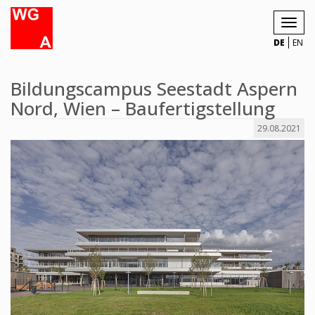
Toggl
navig
DE
EN
Bildungscampus Seestadt Aspern
Nord, Wien – Baufertigstellung
29.08.2021