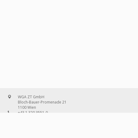
WGA ZT GmbH
Bloch-Bauer-Promenade 21
1100 Wien
+43 1 320 3551-0
office@wg-a.com
WGA Deutschland GmbH
Wilhelmine-Gemberg-Weg 6, Aufgang D