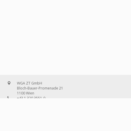
WGA ZT GmbH
Bloch-Bauer-Promenade 21
1100 Wien
+43 1 320 3551-0
office@wg-a.com
WGA Deutschland GmbH
Wilhelmine-Gemberg-Weg 6, Aufgang D
10179 Berlin
+49 30 240 08 97-0