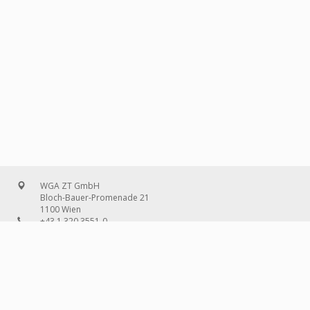
WGA ZT GmbH
Bloch-Bauer-Promenade 21
1100 Wien
+43 1 320 3551-0
office@wg-a.com
WGA Deutschland GmbH
Wilhelmine-Gemberg-Weg 6, Aufgang D
10179 Berlin
+49 30 240 08 97-0
deutschland@wg-a.com