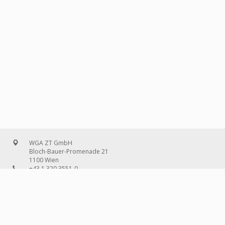
WGA ZT GmbH
Bloch-Bauer-Promenade 21
1100 Wien
+43 1 320 3551-0
office@wg-a.com
WGA Deutschland GmbH
Wilhelmine-Gemberg-Weg 6, Aufgang D
10179 Berlin
+49 30 240 08 97-0