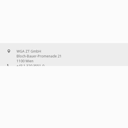
WGA ZT GmbH
Bloch-Bauer-Promenade 21
1100 Wien
+43 1 320 3551-0
office@wg-a.com
WGA Deutschland GmbH
Wilhelmine-Gemberg-Weg 6, Aufgang D
10179 Berlin
+49 30 240 08 97-0
deutschland@wg-a.com
WGA Deutschland GmbH
Hanauer Landstraße 136A/101
60314 Frankfurt am Main
+49 69 580 02 69-0