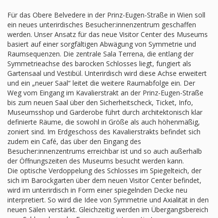
Für das Obere Belvedere in der Prinz-Eugen-Straße in Wien soll
ein neues unterirdisches Besucher:innenzentrum geschaffen
werden. Unser Ansatz für das neue Visitor Center des Museums
basiert auf einer sorgfältigen Abwägung von Symmetrie und
Raumsequenzen. Die zentrale Sala Terrena, die entlang der
Symmetrieachse des barocken Schlosses liegt, fungiert als
Gartensaal und Vestibül. Unterirdisch wird diese Achse erweitert
und ein „neuer Saal“ leitet die weitere Raumabfolge ein. Der
Weg vom Eingang im Kavalierstrakt an der Prinz-Eugen-Straße
bis zum neuen Saal über den Sicherheitscheck, Ticket, Info,
Museumsshop und Garderobe führt durch architektonisch klar
definierte Räume, die sowohl in Größe als auch höhenmäßig,
zoniert sind. Im Erdgeschoss des Kavalierstrakts befindet sich
zudem ein Café, das über den Eingang des
Besucher:innenzentrums erreichbar ist und so auch außerhalb
der Öffnungszeiten des Museums besucht werden kann.
Die optische Verdoppelung des Schlosses im Spiegelteich, der
sich im Barockgarten über dem neuen Visitor Center befindet,
wird im unterirdisch in Form einer spiegelnden Decke neu
interpretiert. So wird die Idee von Symmetrie und Axialität in den
neuen Sälen verstärkt. Gleichzeitig werden im Übergangsbereich