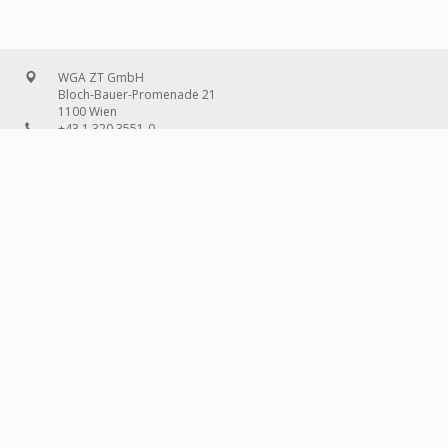
WGA ZT GmbH
Bloch-Bauer-Promenade 21
1100 Wien
+43 1 320 3551-0
office@wg-a.com
WGA Deutschland GmbH
Wilhelmine-Gemberg-Weg 6, Aufgang D
10179 Berlin
+49 30 240 08 97-0
deutschland@wg-a.com
WGA Deutschland GmbH
Hanauer Landstraße 136A/101
60314 Frankfurt am Main
+49 69 580 02 69-0
deutschland@wg-a.com
IMPRESSUM
© 2026 WGA ZT
GMBH