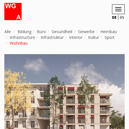
Toggl
navig
DE
EN
Alle
Bildung
Büro
Gesundheit
Gewerbe
Heimbau
Infrastructure
Infrastruktur
Interior
Kultur
Sport
Wohnbau