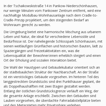
In der Tschaikowskistraße 14 in Pankow-Niederschönhausen,
nur wenige Minuten vom Pankower Zentrum entfernt, wird eine
nachhaltige Modulbau-Wohnhausanlage nach dem Cradle-to-
Cradle-Prinzip projektiert, um den steigenden Bedarf an
Wohnraum gerecht zu werden.
Die Umgebung bietet eine harmonische Mischung aus urbanem
Leben und Natur, die ideal für verschiedene Lebensstile und
Bedürfnisse ist. Der naheliegende Schlosspark Schönhausen, mit
seinen weitläufigen Grünflächen und historischen Bauten, lädt zu
Spaziergängen und Freizeitaktivitäten ein, was die
Lebensqualität der Bewohner:innen erheblich steigert und einen
Ort der Erholung und sozialen Interaktion bietet.
Die Wahl der Haustypen und Gebäudekubatur orientiert sich an
der städtebaulichen Struktur der Nachbarschaft. An der Straße
ist ein vierstöckiges Gebäude vorgesehen. Im hinteren Teil des
langgestreckten Grundstücks sind drei Punkthäuser geplant, die
als Doppelhaushälften mit zwei Etagen gestaltet werden.
Entlang der östlichen Grundstücksgrenze verläuft ein Weg, der
die gesamte Anlage erschließt. Zwischen den Gebäuden sind
Lauben vorgesehen, die überdachte Fahrradabstellplätze bieten
und den Mietergärten mehr Privatsphäre verleihen.