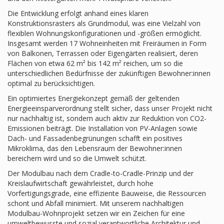
Die Entwicklung erfolgt anhand eines klaren
Konstruktionsrasters als Grundmodul, was eine Vielzahl von
flexiblen Wohnungskonfigurationen und -größen ermöglicht.
Insgesamt werden 17 Wohneinheiten mit Freiräumen in Form
von Balkonen, Terrassen oder Eigengärten realisiert, deren
Flächen von etwa 62 m² bis 142 m² reichen, um so die
unterschiedlichen Bedürfnisse der zukünftigen Bewohner:innen
optimal zu berücksichtigen.
Ein optimiertes Energiekonzept gemäß der geltenden
Energieeinsparverordnung stellt sicher, dass unser Projekt nicht
nur nachhaltig ist, sondern auch aktiv zur Reduktion von CO2-
Emissionen beiträgt. Die Installation von PV-Anlagen sowie
Dach- und Fassadenbegrünungen schafft ein positives
Mikroklima, das den Lebensraum der Bewohner:innen
bereichern wird und so die Umwelt schützt.
Der Modulbau nach dem Cradle-to-Cradle-Prinzip und der
Kreislaufwirtschaft gewährleistet, durch hohe
Vorfertigungsgrade, eine effiziente Bauweise, die Ressourcen
schont und Abfall minimiert. Mit unserem nachhaltigen
Modulbau-Wohnprojekt setzen wir ein Zeichen für eine
umweltbewusste und sozial verantwortliche Architektur und