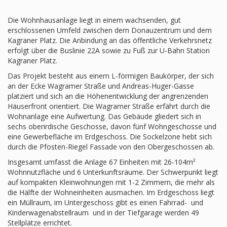
Die Wohnhausanlage liegt in einem wachsenden, gut
erschlossenen Umfeld zwischen dem Donauzentrum und dem
Kagraner Platz. Die Anbindung an das öffentliche Verkehrsnetz
erfolgt über die Buslinie 22A sowie zu Fuß zur U-Bahn Station
Kagraner Platz.
Das Projekt besteht aus einem L-förmigen Baukörper, der sich
an der Ecke Wagramer Straße und Andreas-Huger-Gasse
platziert und sich an die Höhenentwicklung der angrenzenden
Häuserfront orientiert. Die Wagramer Straße erfährt durch die
Wohnanlage eine Aufwertung. Das Gebäude gliedert sich in
sechs oberirdische Geschosse, davon fünf Wohngeschosse und
eine Gewerbefläche im Erdgeschoss. Die Sockelzone hebt sich
durch die Pfosten-Riegel Fassade von den Obergeschossen ab.
Insgesamt umfasst die Anlage 67 Einheiten mit 26-104m²
Wohnnutzfläche und 6 Unterkunftsräume. Der Schwerpunkt liegt
auf kompakten Kleinwohnungen mit 1-2 Zimmern, die mehr als
die Hälfte der Wohneinheiten ausmachen. Im Erdgeschoss liegt
ein Müllraum, im Untergeschoss gibt es einen Fahrrad- und
Kinderwagenabstellraum und in der Tiefgarage werden 49
Stellplätze errichtet.