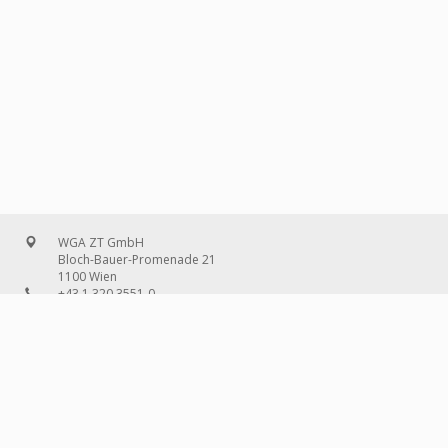
WGA ZT GmbH
Bloch-Bauer-Promenade 21
1100 Wien
+43 1 320 3551-0
office@wg-a.com
WGA Deutschland GmbH
Wilhelmine-Gemberg-Weg 6, Aufgang D
10179 Berlin
+49 30 240 08 97-0
deutschland@wg-a.com