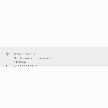
WGA ZT GmbH
Bloch-Bauer-Promenade 21
1100 Wien
+43 1 320 3551-0
office@wg-a.com
WGA Deutschland GmbH
Wilhelmine-Gemberg-Weg 6, Aufgang D
10179 Berlin
+49 30 240 08 97-0
deutschland@wg-a.com
WGA Deutschland GmbH