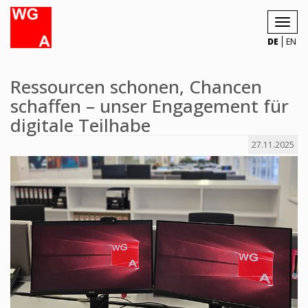
Toggl
navig
DE
EN
Ressourcen schonen, Chancen
schaffen – unser Engagement für
digitale Teilhabe
27.11.2025