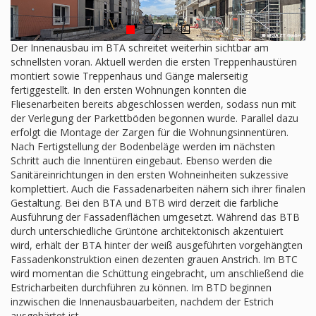
Der Innenausbau im BTA schreitet weiterhin sichtbar am
schnellsten voran. Aktuell werden die ersten Treppenhaustüren
montiert sowie Treppenhaus und Gänge malerseitig
fertiggestellt. In den ersten Wohnungen konnten die
Fliesenarbeiten bereits abgeschlossen werden, sodass nun mit
der Verlegung der Parkettböden begonnen wurde. Parallel dazu
erfolgt die Montage der Zargen für die Wohnungsinnentüren.
Nach Fertigstellung der Bodenbeläge werden im nächsten
Schritt auch die Innentüren eingebaut. Ebenso werden die
Sanitäreinrichtungen in den ersten Wohneinheiten sukzessive
komplettiert. Auch die Fassadenarbeiten nähern sich ihrer finalen
Gestaltung. Bei den BTA und BTB wird derzeit die farbliche
Ausführung der Fassadenflächen umgesetzt. Während das BTB
durch unterschiedliche Grüntöne architektonisch akzentuiert
wird, erhält der BTA hinter der weiß ausgeführten vorgehängten
Fassadenkonstruktion einen dezenten grauen Anstrich. Im BTC
wird momentan die Schüttung eingebracht, um anschließend die
Estricharbeiten durchführen zu können. Im BTD beginnen
inzwischen die Innenausbauarbeiten, nachdem der Estrich
ausgehärtet ist.