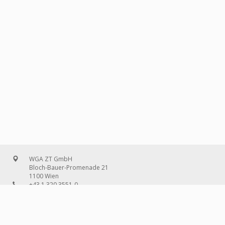
WGA ZT GmbH
Bloch-Bauer-Promenade 21
1100 Wien
+43 1 320 3551-0
office@wg-a.com
WGA Deutschland GmbH
Wilhelmine-Gemberg-Weg 6, Aufgang D