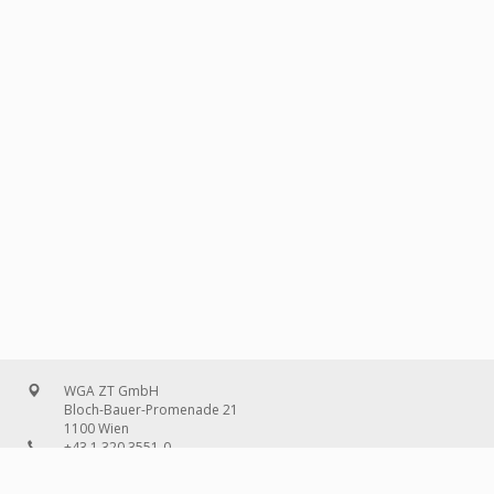
WGA ZT GmbH
Bloch-Bauer-Promenade 21
1100 Wien
+43 1 320 3551-0
office@wg-a.com