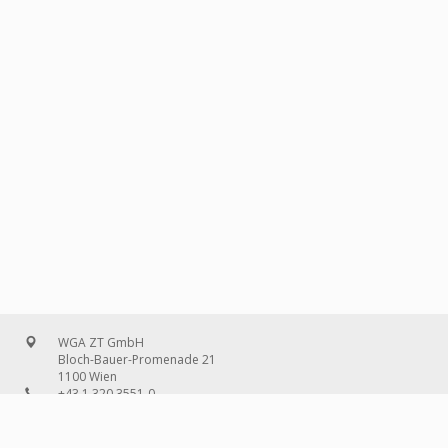
WGA ZT GmbH
Bloch-Bauer-Promenade 21
1100 Wien
+43 1 320 3551-0
office@wg-a.com
WGA Deutschland GmbH