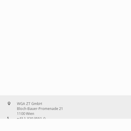
WGA ZT GmbH
Bloch-Bauer-Promenade 21
1100 Wien
+43 1 320 3551-0
office@wg-a.com