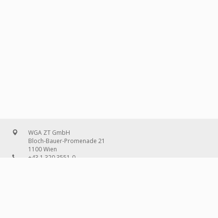
WGA ZT GmbH
Bloch-Bauer-Promenade 21
1100 Wien
+43 1 320 3551-0
office@wg-a.com
WGA Deutschland GmbH
Wilhelmine-Gemberg-Weg 6, Aufgang D
10179 Berlin
+49 30 240 08 97-0
deutschland@wg-a.com