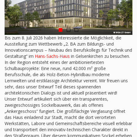
Bis zum 8. Juli 2026 haben Interessierte die Möglichkeit, die
Ausstellung zum Wettbewerb „2. BA zum Bildungs- und
Innovationscampus – Neubau des Berufskollegs für Technik und
Gestaltung“ im
Hans-Sachs-Haus
in Gelsenkirchen zu besuchen.
In der Region entsteht eines der ambitioniertesten
Schulbauprojekte: Eine neue, rund 42.000 m² große
Berufsschule, die als Holz-Beton-Hybridbau moderne
Lernwelten und erstklassige Architektur vereint. Wir freuen uns
sehr, dass unser Entwurf Teil dieses spannenden
architektonischen Dialogs ist und aktuell präsentiert wird!
Unser Entwurf artikuliert sich über ein transparentes,
zweigeschossiges Sockelbauwerk, das als offenes
„Ankergeschoss“ fungiert. Die großflächige Verglasung öffnet
das Haus einladend zur Stadt, macht die dort verorteten
Werkstätten, Labore und Gemeinschaftsbereiche visuell erlebbar
und transportiert den innovativ-technischen Charakter direkt in
den Straßenraum. Über diesem kommunikativen Sockel erheben