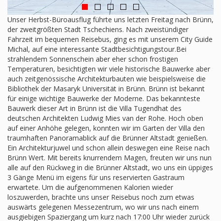
Unser Herbst-Büroausflug führte uns letzten Freitag nach Brünn,
der zweitgrößten Stadt Tschechiens. Nach zweistündiger
Fahrzeit im bequemen Reisebus, ging es mit unserem City Guide
Michal, auf eine interessante Stadtbesichtigungstour.Bei
strahlendem Sonnenschein aber eher schon frostigen
Temperaturen, besichtigten wir viele historische Bauwerke aber
auch zeitgenössische Architekturbauten wie beispielsweise die
Bibliothek der Masaryk Universität in Brünn. Brünn ist bekannt
für einige wichtige Bauwerke der Moderne. Das bekannteste
Bauwerk dieser Art in Brünn ist die Villa Tugendhat des
deutschen Architekten Ludwig Mies van der Rohe. Hoch oben
auf einer Anhöhe gelegen, konnten wir im Garten der Villa den
traumhaften Panoramablick auf die Brünner Altstadt genießen.
Ein Architekturjuwel und schon allein deswegen eine Reise nach
Brünn Wert. Mit bereits knurrendem Magen, freuten wir uns nun
alle auf den Rückweg in die Brünner Altstadt, wo uns ein üppiges
3 Gänge Menü im eigens für uns reservierten Gastraum
erwartete. Um die aufgenommenen Kalorien wieder
loszuwerden, brachte uns unser Reisebus noch zum etwas
auswärts gelegenen Messezentrum, wo wir uns nach einem
ausgiebigen Spaziergang um kurz nach 17:00 Uhr wieder zurück