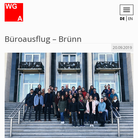
Toggl
navig
DE
EN
Büroausflug – Brünn
20.09.2019