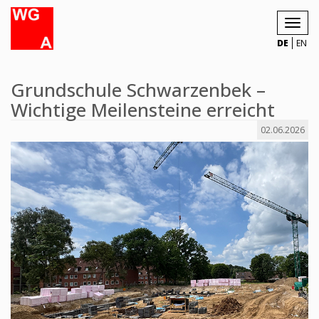
Toggl
navig
DE
EN
Grundschule Schwarzenbek –
Wichtige Meilensteine erreicht
02.06.2026