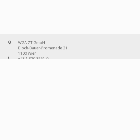
WGA ZT GmbH
Bloch-Bauer-Promenade 21
1100 Wien
+43 1 320 3551-0
office@wg-a.com
WGA Deutschland GmbH
Wilhelmine-Gemberg-Weg 6, Aufgang D
10179 Berlin
+49 30 240 08 97-0
deutschland@wg-a.com
WGA Deutschland GmbH
Hanauer Landstraße 136A/101
60314 Frankfurt am Main
+49 69 580 02 69-0
deutschland@wg-a.com