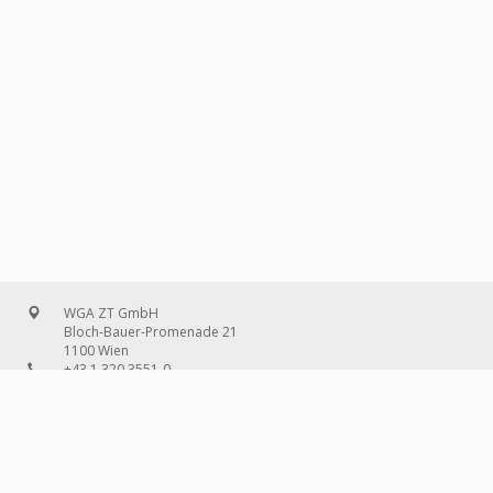
WGA ZT GmbH
Bloch-Bauer-Promenade 21
1100 Wien
+43 1 320 3551-0
office@wg-a.com
WGA Deutschland GmbH
Wilhelmine-Gemberg-Weg 6, Aufgang D
10179 Berlin
+49 30 240 08 97-0