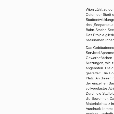
Wien zählt zu de
Osten der Stadt e
Stadtentwicklungs
des „Seeparkquar
Bahn-Station Sees
Das Projekt glied
naturnahen Innen
Das Gebäudeense
Serviced Apartme
Gewerbeflächen. 
Nutzungen, wie z
angeboten. Die d
gestaffelt. Die H
Platz. An diesen
der einzelnen Bau
vollverglastes At
Durch die Staffe
die Bewohner. Das
Materialeinsatz 
Ausdruck kommt. 
geplant, weshalb 