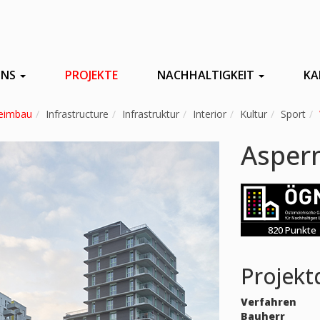
UNS
PROJEKTE
NACHHALTIGKEIT
KA
eimbau
Infrastructure
Infrastruktur
Interior
Kultur
Sport
Aspern
820 Punkte
Projekt
Verfahren
Bauherr