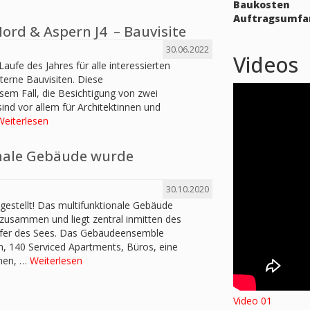
Baukosten
Auftragsumfa
rd & Aspern J4 – Bauvisite
30.06.2022
Videos
ufe des Jahres für alle interessierten
nterne Bauvisiten. Diese
sem Fall, die Besichtigung von zwei
 sind vor allem für Architektinnen und
Weiterlesen
onale Gebäude wurde
30.10.2020
gestellt! Das multifunktionale Gebäude
n zusammen und liegt zentral inmitten des
Ufer des Sees. Das Gebäudeensemble
 140 Serviced Apartments, Büros, eine
hen, …
Weiterlesen
Video 01