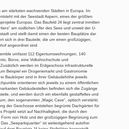
n am stärksten wachsenden Städten in Europa. Im
ntsteht mit der Seestadt Aspern, eines der größten
projekte Europas. Das Baufeld J4 liegt zentral inmitten
tiers“ am südlichen Ufer des Sees und unweit der U-
tadt und stellt damit einen der besten Bauplätze dar.
ert sich in drei Bauteile, die um einen großzügigen,
hof angeordnet sind.
mble umfasst 112 Eigentumswohnungen, 140
nts, Büros, eine Volkshochschule und
Zusätzlich werden im Erdgeschoss infrastrukturelle
um Beispiel ein Drogeriemarkt und Gastronomie
rei Baukörper sind in ihrer Gebäudehöhe jeweils
ochpunkte orientieren sich jeweils zu einem öffentlichen
 markanten Gebäudestellen befinden sich die Zugänge
teile, und werden durch ein ebenfalls gestaffeltes und
rium, den sogenannten „Magic Cave“, optisch verstärkt.
lung der Geschosse entstehen begrünte Dachgärten für
 Projekt setzt auf Nachhaltigkeit, die durch den
in Form von Holz und der großzügigen Begrünung zum
Das „Seeparkquartier“ ist weitestgehend autofrei
auf dem Bauplatz J4 keine Stellplätze hergestellt