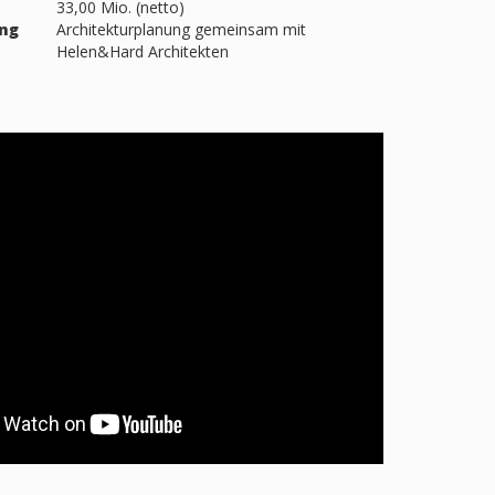
33,00 Mio. (netto)
ng
Architekturplanung gemeinsam mit
Helen&Hard Architekten