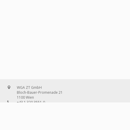
WGA ZT GmbH
Bloch-Bauer-Promenade 21
1100 Wien
+43 1 320 3551-0
office@wg-a.com
WGA Deutschland GmbH
Wilhelmine-Gemberg-Weg 6, Aufgang D
10179 Berlin