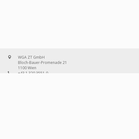
WGA ZT GmbH
Bloch-Bauer-Promenade 21
1100 Wien
+43 1 320 3551-0
office@wg-a.com
WGA Deutschland GmbH
Wilhelmine-Gemberg-Weg 6, Aufgang D
10179 Berlin
+49 30 240 08 97-0
deutschland@wg-a.com
WGA Deutschland GmbH
Hanauer Landstraße 136A/101
60314 Frankfurt am Main
+49 69 580 02 69-0