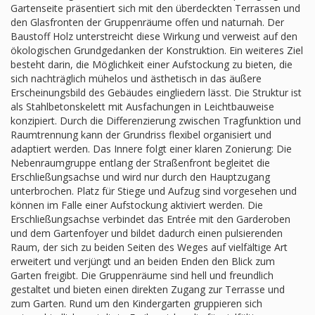
Gartenseite präsentiert sich mit den überdeckten Terrassen und
den Glasfronten der Gruppenräume offen und naturnah. Der
Baustoff Holz unterstreicht diese Wirkung und verweist auf den
ökologischen Grundgedanken der Konstruktion. Ein weiteres Ziel
besteht darin, die Möglichkeit einer Aufstockung zu bieten, die
sich nachträglich mühelos und ästhetisch in das äußere
Erscheinungsbild des Gebäudes eingliedern lässt. Die Struktur ist
als Stahlbetonskelett mit Ausfachungen in Leichtbauweise
konzipiert. Durch die Differenzierung zwischen Tragfunktion und
Raumtrennung kann der Grundriss flexibel organisiert und
adaptiert werden. Das Innere folgt einer klaren Zonierung: Die
Nebenraumgruppe entlang der Straßenfront begleitet die
Erschließungsachse und wird nur durch den Hauptzugang
unterbrochen. Platz für Stiege und Aufzug sind vorgesehen und
können im Falle einer Aufstockung aktiviert werden. Die
Erschließungsachse verbindet das Entrée mit den Garderoben
und dem Gartenfoyer und bildet dadurch einen pulsierenden
Raum, der sich zu beiden Seiten des Weges auf vielfältige Art
erweitert und verjüngt und an beiden Enden den Blick zum
Garten freigibt. Die Gruppenräume sind hell und freundlich
gestaltet und bieten einen direkten Zugang zur Terrasse und
zum Garten. Rund um den Kindergarten gruppieren sich