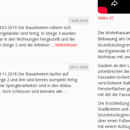
Video 01
14.03.2019
14.03.2019 Die Bauarbeiten nähern sich
Die Wohnhausanl
eländer sind fertig. In Stiege 3 wurden
Bebauung am Ort
e in den Wohnungen hergestellt und die
Grundstücksgren
 Stiege 2 sind die Arbeiten …
Weiterlesen
durchgehende Fa
Wohnbau mit zwe
Gauben an den Lä
29.11.2018
unterbrechen die
9.11.2018 Die Bauarbeiten laufen auf
Fassaden lockert
e 2 und drei sind bereits komplett fertig
verschobene Bal
ie Spenglerarbeiten sind in den Attika-
Fensterflächen 
 Vom Schlosser sind beinahe alle …
mit der die Fassad
Die Erschließung 
Stadlbreiten und
Grundstücksgrenz
über einen Fußwe
mit einem Aufzug