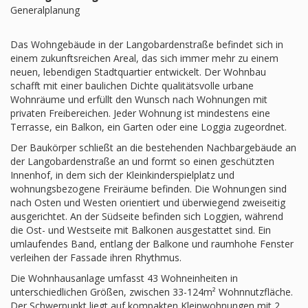
Generalplanung
Das Wohngebäude in der Langobardenstraße befindet sich in
einem zukunftsreichen Areal, das sich immer mehr zu einem
neuen, lebendigen Stadtquartier entwickelt. Der Wohnbau
schafft mit einer baulichen Dichte qualitätsvolle urbane
Wohnräume und erfüllt den Wunsch nach Wohnungen mit
privaten Freibereichen. Jeder Wohnung ist mindestens eine
Terrasse, ein Balkon, ein Garten oder eine Loggia zugeordnet.
Der Baukörper schließt an die bestehenden Nachbargebäude an
der Langobardenstraße an und formt so einen geschützten
Innenhof, in dem sich der Kleinkinderspielplatz und
wohnungsbezogene Freiräume befinden. Die Wohnungen sind
nach Osten und Westen orientiert und überwiegend zweiseitig
ausgerichtet. An der Südseite befinden sich Loggien, während
die Ost- und Westseite mit Balkonen ausgestattet sind. Ein
umlaufendes Band, entlang der Balkone und raumhohe Fenster
verleihen der Fassade ihren Rhythmus.
Die Wohnhausanlage umfasst 43 Wohneinheiten in
unterschiedlichen Größen, zwischen 33-124m² Wohnnutzfläche.
Der Schwerpunkt liegt auf kompakten Kleinwohnungen mit 2