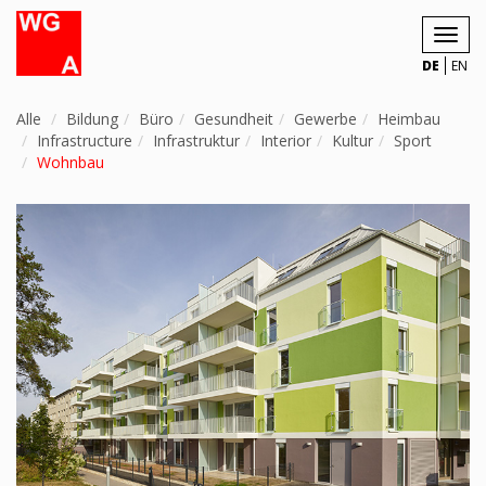
Toggl
navig
DE
EN
Alle
Bildung
Büro
Gesundheit
Gewerbe
Heimbau
Infrastructure
Infrastruktur
Interior
Kultur
Sport
Wohnbau