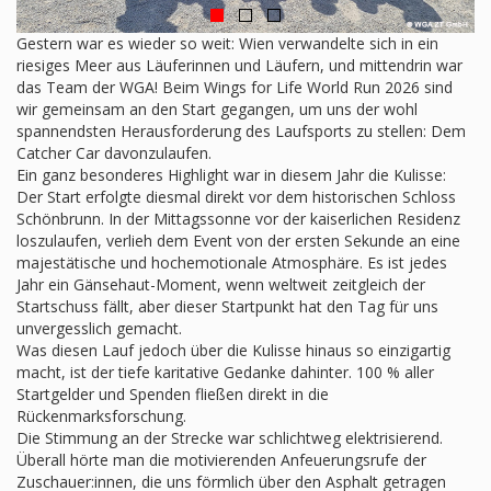
Gestern war es wieder so weit: Wien verwandelte sich in ein
riesiges Meer aus Läuferinnen und Läufern, und mittendrin war
das Team der WGA! Beim Wings for Life World Run 2026 sind
wir gemeinsam an den Start gegangen, um uns der wohl
spannendsten Herausforderung des Laufsports zu stellen: Dem
Catcher Car davonzulaufen.
Ein ganz besonderes Highlight war in diesem Jahr die Kulisse:
Der Start erfolgte diesmal direkt vor dem historischen Schloss
Schönbrunn. In der Mittagssonne vor der kaiserlichen Residenz
loszulaufen, verlieh dem Event von der ersten Sekunde an eine
majestätische und hochemotionale Atmosphäre. Es ist jedes
Jahr ein Gänsehaut-Moment, wenn weltweit zeitgleich der
Startschuss fällt, aber dieser Startpunkt hat den Tag für uns
unvergesslich gemacht.
Was diesen Lauf jedoch über die Kulisse hinaus so einzigartig
macht, ist der tiefe karitative Gedanke dahinter. 100 % aller
Startgelder und Spenden fließen direkt in die
Rückenmarksforschung.
Die Stimmung an der Strecke war schlichtweg elektrisierend.
Überall hörte man die motivierenden Anfeuerungsrufe der
Zuschauer:innen, die uns förmlich über den Asphalt getragen