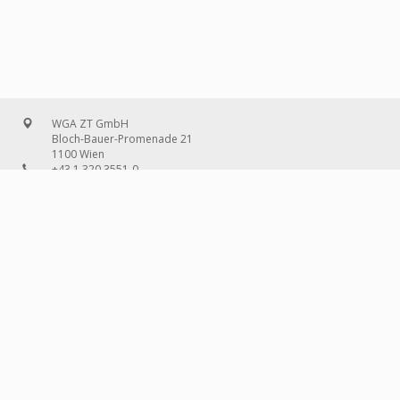
WGA ZT GmbH
Bloch-Bauer-Promenade 21
1100 Wien
+43 1 320 3551-0
office@wg-a.com
WGA Deutschland GmbH
Wilhelmine-Gemberg-Weg 6, Aufgang D
10179 Berlin
+49 30 240 08 97-0
deutschland@wg-a.com
WGA Deutschland GmbH
Hanauer Landstraße 136A/101
60314 Frankfurt am Main
+49 69 580 02 69-0
deutschland@wg-a.com