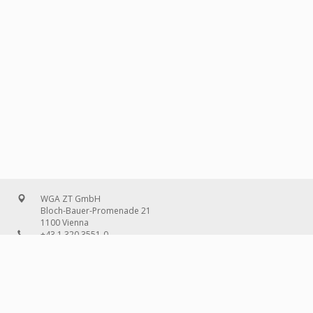
WGA ZT GmbH
Bloch-Bauer-Promenade 21
1100 Vienna
+43 1 320 3551-0
office@wg-a.com
WGA Deutschland GmbH
Wilhelmine-Gemberg-Weg 6, entrance D
10179 Berlin
+49 30 240 08 97-0