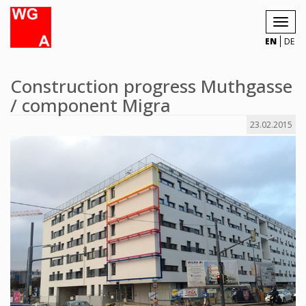
Toggl
navig
EN
DE
Construction progress Muthgasse
/ component Migra
23.02.2015