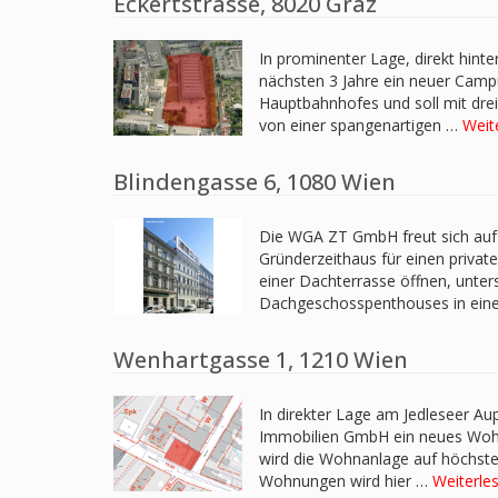
Eckertstrasse, 8020 Graz
In prominenter Lage, direkt hint
nächsten 3 Jahre ein neuer Campu
Hauptbahnhofes und soll mit d
von einer spangenartigen …
Weit
Blindengasse 6, 1080 Wien
Die WGA ZT GmbH freut sich auf
Gründerzeithaus für einen privat
einer Dachterrasse öffnen, unter
Dachgeschosspenthouses in eine
Wenhartgasse 1, 1210 Wien
In direkter Lage am Jedleseer Au
Immobilien GmbH ein neues Wohnp
wird die Wohnanlage auf höchste
Wohnungen wird hier …
Weiterle