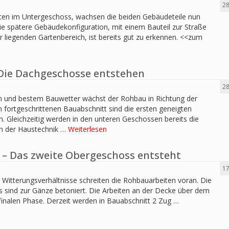
28
ten im Untergeschoss, wachsen die beiden Gebäudeteile nun
 Die spätere Gebäudekonfiguration, mit einem Bauteil zur Straße
r liegenden Gartenbereich, ist bereits gut zu erkennen. <<zum
 Die Dachgeschosse entstehen
28
n und bestem Bauwetter wächst der Rohbau in Richtung der
fortgeschrittenen Bauabschnitt sind die ersten geneigten
 Gleichzeitig werden in den unteren Geschossen bereits die
ion der Haustechnik …
Weiterlesen
 – Das zweite Obergeschoss entsteht
17
n Witterungsverhältnisse schreiten die Rohbauarbeiten voran. Die
sind zur Gänze betoniert. Die Arbeiten an der Decke über dem
finalen Phase. Derzeit werden in Bauabschnitt 2 Zug …