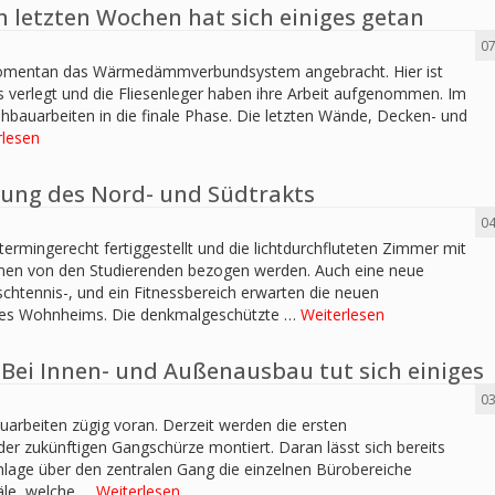
 letzten Wochen hat sich einiges getan
07
 momentan das Wärmedämmverbundsystem angebracht. Hier ist
ts verlegt und die Fliesenleger haben ihre Arbeit aufgenommen. Im
hbauarbeiten in die finale Phase. Die letzten Wände, Decken- und
rlesen
llung des Nord- und Südtrakts
04
ermingerecht fertiggestellt und die lichtdurchfluteten Zimmer mit
en von den Studierenden bezogen werden. Auch eine neue
schtennis-, und ein Fitnessbereich erwarten die neuen
es Wohnheims. Die denkmalgeschützte …
Weiterlesen
ei Innen- und Außenausbau tut sich einiges
03
arbeiten zügig voran. Derzeit werden die ersten
der zukünftigen Gangschürze montiert. Daran lässt sich bereits
nlage über den zentralen Gang die einzelnen Bürobereiche
näle, welche …
Weiterlesen