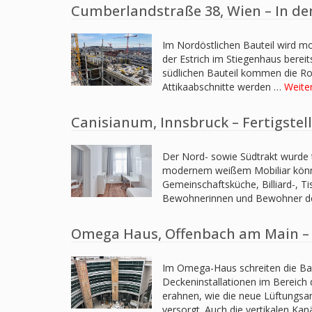
Cumberlandstraße 38, Wien – In den
Im Nordöstlichen Bauteil wird
der Estrich im Stiegenhaus berei
südlichen Bauteil kommen die Ro
Attikaabschnitte werden …
Weite
Canisianum, Innsbruck – Fertigste
Der Nord- sowie Südtrakt wurde t
modernem weißem Mobiliar könn
Gemeinschaftsküche, Billiard-, Ti
Bewohnerinnen und Bewohner d
Omega Haus, Offenbach am Main – B
Im Omega-Haus schreiten die Bau
Deckeninstallationen im Bereich 
erahnen, wie die neue Lüftungsa
versorgt. Auch die vertikalen Ka