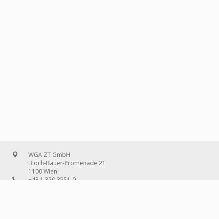
WGA ZT GmbH
Bloch-Bauer-Promenade 21
1100 Wien
+43 1 320 3551-0
office@wg-a.com
WGA Deutschland GmbH
Wilhelmine-Gemberg-Weg 6, Aufgang D