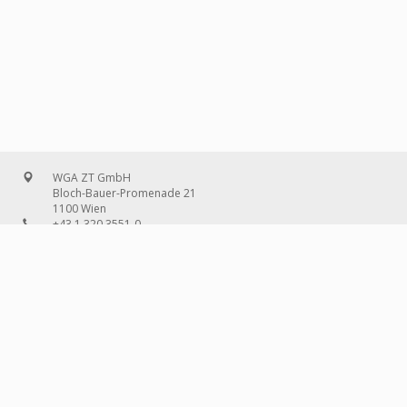
WGA ZT GmbH
Bloch-Bauer-Promenade 21
1100 Wien
+43 1 320 3551-0
office@wg-a.com
WGA Deutschland GmbH
Wilhelmine-Gemberg-Weg 6, Aufgang D
10179 Berlin
+49 30 240 08 97-0
deutschland@wg-a.com
WGA Deutschland GmbH
Hanauer Landstraße 136A/101
60314 Frankfurt am Main